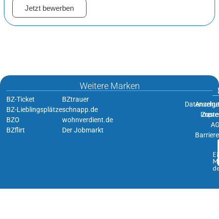
Jetzt bewerben
Weitere Marken
BZ-Ticket
BZtrauer
Datenschu
Anzeige
BZ-Lieblingsplätze
schnapp.de
Impr
Zuste
BZO
wohnverdient.de
A
BZflirt
Der Jobmarkt
Barriere
E
M
de